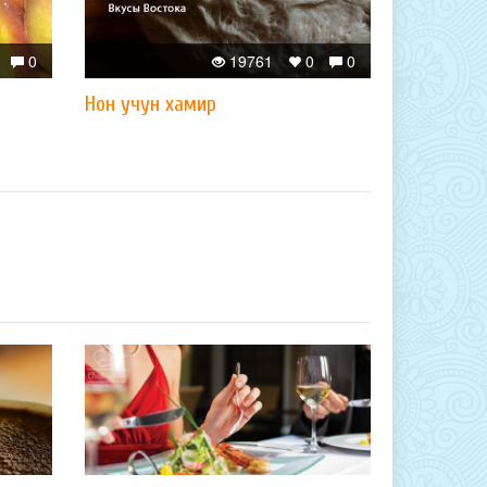
0
19761
0
0
Нон учун хамир