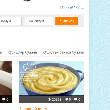
Тўлиқ рўйхат...
а
Кўришлар бўйича
Қўшилган санаси бўйича
0
20869
0
0
Заварной крем