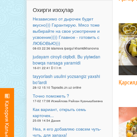
Охирги изоҳлар
Независимо от дырочек будет
вкусно))) Гарантирую. Мясо тоже
выбирайте на свое усмотрение и
усвоение)))) Главное - готовить с
ЛЮБОВЬЮ)))
08-03 22:36 islamova ipargul khamidkhanovna
judayam ciroyli ciqibdi. Bu yiyiwdan
bowqa narsaga yaramidi
16-01 22:41 D i l i m
tayyorlash usulini yozsangiz yaxshi
Қарсил
bo'lardi
28-12 15:10 Topradio.zn.uz online
Точно поможеть ?
17-02 17:08 Исмайлова Райхан Куанышбаевна
Как вариант, открыть семь
карточек...
25-09 14:54 Дания
Неа, я его добавляю совсем чуть-
чуть, для запаха!