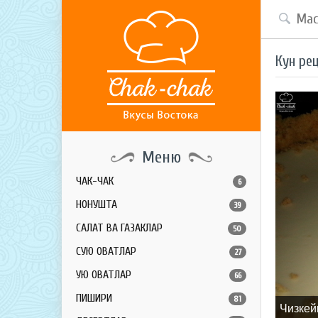
Кун ре
Меню
ЧАК-ЧАК
6
НОНУШТА
39
САЛАТ ВА ГАЗАКЛАР
50
СУЮҚ ОВҚАТЛАР
27
ҚУЮҚ ОВҚАТЛАР
66
ПИШИРИҚ
81
Чизкей