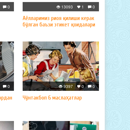
0
13093
1
0
Аёлларимиз риоя қилиши керак
бўлган баъзи этикет қоидалари
0
9397
0
0
ордан
Чўнтакбоп 6 маслаҳатлар