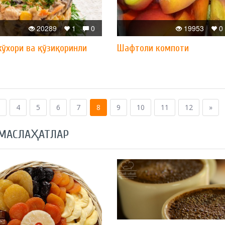
20289
1
0
19953
0
ўхори ва қўзиқоринли
Шафтоли компоти
4
5
6
7
8
9
10
11
12
»
 МАСЛАҲАТЛАР