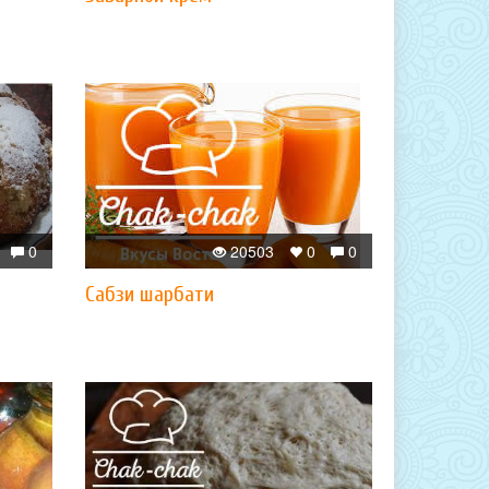
0
20503
0
0
Сабзи шарбати