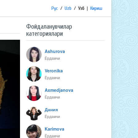
Рус
/
Uzb
/
Узб
|
Кириш
Фойдаланувчилар
категориялари
Ashurova
Ёрдамчи
Veronika
Ёрдамчи
Axmedjanova
Ёрдамчи
Дания
Ёрдамчи
Karimova
Ёрдамчи