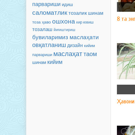
парвариши
идиш
саломатлик
тозалик
шинам
8 та эн
ошхона
тоза ҳаво
кир ювиш
тозалаш
йиғиштириш
бувиларимиз маслаҳати
овқатланиш
дизайн
кийим
маслаҳат
таом
парвариши
кийим
шинам
Ҳавони