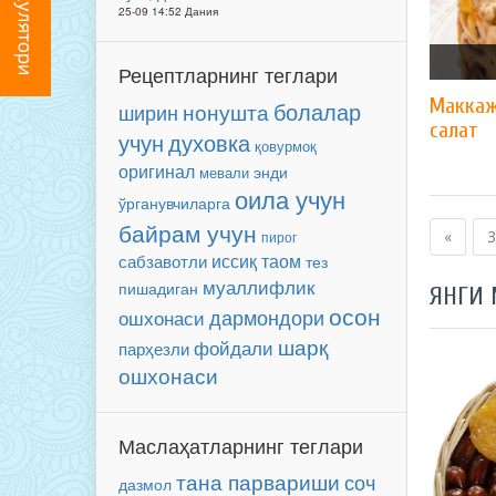
25-09 14:52 Дания
Рецептларнинг теглари
Маккаж
болалар
нонушта
ширин
салат
учун
духовка
қовурмоқ
оригинал
энди
мевали
оила учун
ўрганувчиларга
байрам учун
«
3
пирог
иссиқ таом
сабзавотли
тез
муаллифлик
пишадиган
ЯНГИ
осон
ошхонаси
дармондори
шарқ
фойдали
парҳезли
ошхонаси
Маслаҳатларнинг теглари
тана парвариши
соч
дазмол