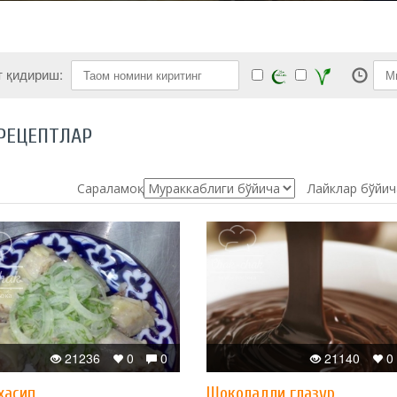
т қидириш:
РЕЦЕПТЛАР
Сараламоқ:
Лайклар бўйич
21236
0
0
21140
0
хасип
Шоколадли глазур