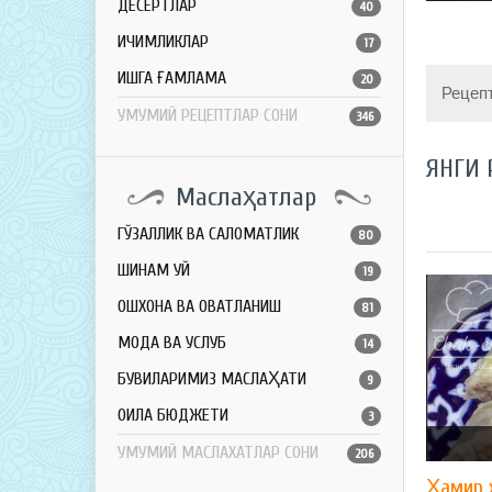
ДЕСЕРТЛАР
40
ИЧИМЛИКЛАР
17
ҚИШГА ҒАМЛАМА
20
Рецеп
УМУМИЙ РЕЦЕПТЛАР СОНИ
346
ЯНГИ 
Маслаҳатлар
ГЎЗАЛЛИК ВА САЛОМАТЛИК
80
ШИНАМ УЙ
19
ОШХОНА ВА ОВҚАТЛАНИШ
81
МОДА ВА УСЛУБ
14
БУВИЛАРИМИЗ МАСЛАҲАТИ
9
ОИЛА БЮДЖЕТИ
3
УМУМИЙ МАСЛАХАТЛАР СОНИ
206
Ҳамир 