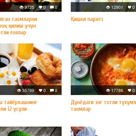
9725
0
0
12901
0
лган таомларни
Қишки пархез
роқ қилиш учун
отли ғоялар
35799
0
0
17786
0
а тайёрлашнинг
Дунёдаги энг тотли тухум
ли 12 усули
таомлар