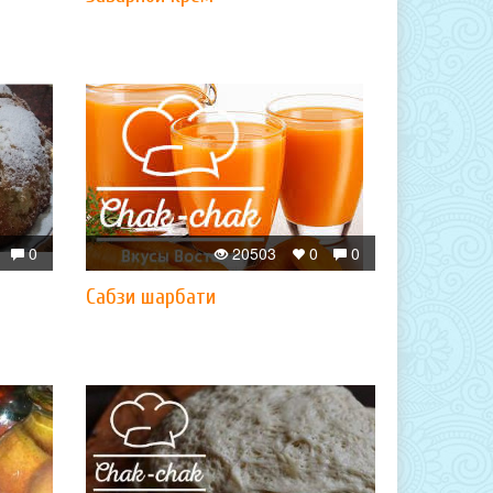
0
20503
0
0
Сабзи шарбати