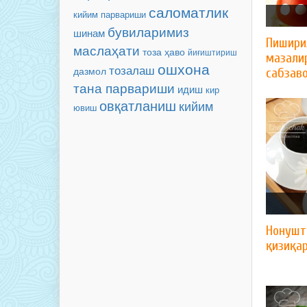
саломатлик
кийим парвариши
бувиларимиз
шинам
Пишири
маслаҳати
тоза ҳаво
йиғиштириш
мазали
ошхона
тозалаш
дазмол
сабзав
тана парвариши
идиш
кир
овқатланиш
кийим
ювиш
Нонушт
қизиқар