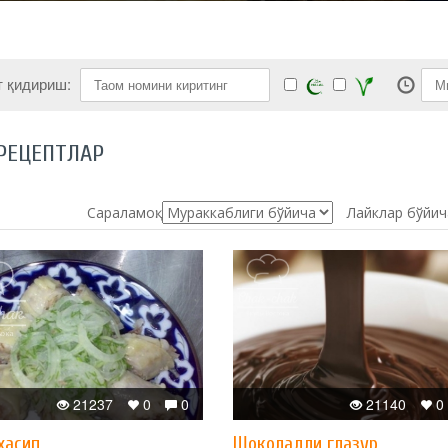
т қидириш:
РЕЦЕПТЛАР
Сараламоқ:
Лайклар бўйич
21237
0
0
21140
0
хасип
Шоколадли глазур