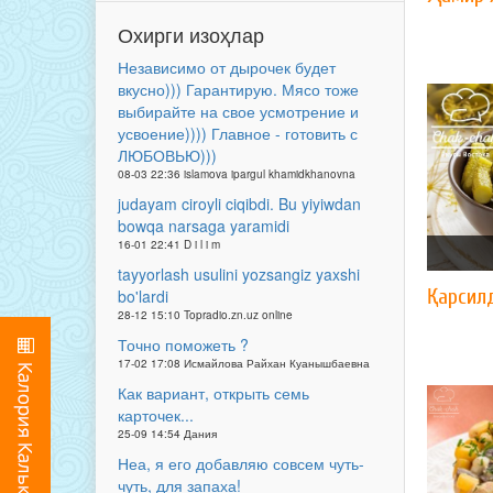
Охирги изоҳлар
Независимо от дырочек будет
вкусно))) Гарантирую. Мясо тоже
выбирайте на свое усмотрение и
усвоение)))) Главное - готовить с
ЛЮБОВЬЮ)))
08-03 22:36 islamova ipargul khamidkhanovna
judayam ciroyli ciqibdi. Bu yiyiwdan
bowqa narsaga yaramidi
16-01 22:41 D i l i m
tayyorlash usulini yozsangiz yaxshi
Қарсил
bo'lardi
28-12 15:10 Topradio.zn.uz online
Точно поможеть ?
17-02 17:08 Исмайлова Райхан Куанышбаевна
Как вариант, открыть семь
карточек...
25-09 14:54 Дания
Неа, я его добавляю совсем чуть-
чуть, для запаха!