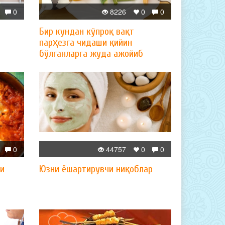
0
8226
0
0
Бир кундан кўпроқ вақт
парҳезга чидаши қийин
бўлганларга жуда ажойиб
парҳез
0
44757
0
0
ли
Юзни ёшартирувчи ниқоблар