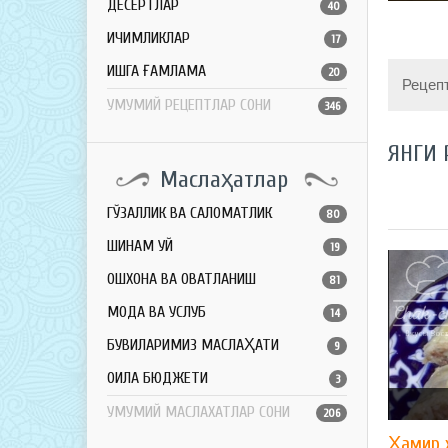
ДЕСЕРТЛАР
40
ИЧИМЛИКЛАР
17
ҚИШГА ҒАМЛАМА
20
Рецеп
УМУМИЙ РЕЦЕПТЛАР СОНИ
346
ЯНГИ 
Маслаҳатлар
ГЎЗАЛЛИК ВА САЛОМАТЛИК
80
ШИНАМ УЙ
19
ОШХОНА ВА ОВҚАТЛАНИШ
81
МОДА ВА УСЛУБ
14
БУВИЛАРИМИЗ МАСЛАҲАТИ
9
ОИЛА БЮДЖЕТИ
3
УМУМИЙ МАСЛАХАТЛАР СОНИ
206
Ҳамир 