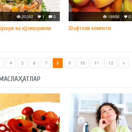
20292
1
0
19956
0
ўхори ва қўзиқоринли
Шафтоли компоти
4
5
6
7
8
9
10
11
12
»
 МАСЛАҲАТЛАР