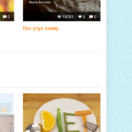
0
19761
0
0
Нон учун хамир