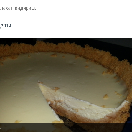
цепти
к