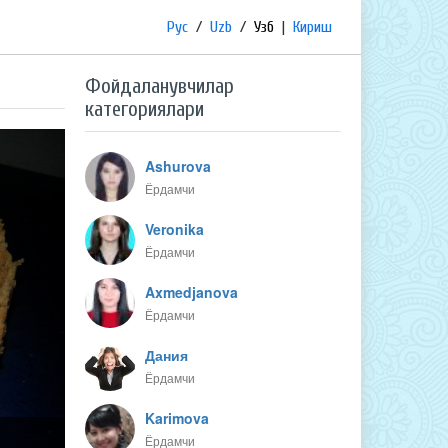
Рус
/
Uzb
/
Узб
|
Кириш
Фойдаланувчилар
категориялари
Ashurova
Ёрдамчи
Veronika
Ёрдамчи
Axmedjanova
Ёрдамчи
Дания
Ёрдамчи
Karimova
Ёрдамчи