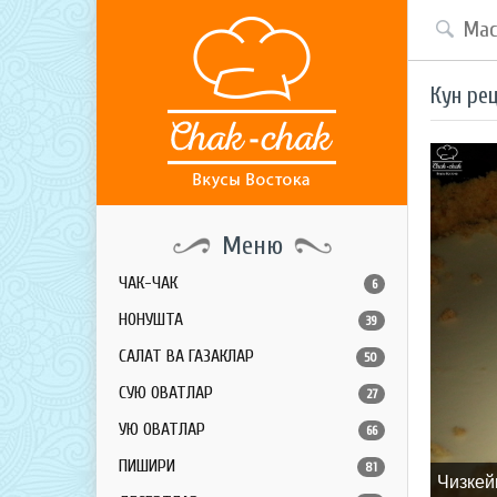
Кун ре
Меню
ЧАК-ЧАК
6
НОНУШТА
39
САЛАТ ВА ГАЗАКЛАР
50
СУЮҚ ОВҚАТЛАР
27
ҚУЮҚ ОВҚАТЛАР
66
ПИШИРИҚ
81
Чизкей