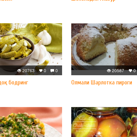
20763
0
0
20587
0
доқ бодринг
Олмали Шарлотка пироги