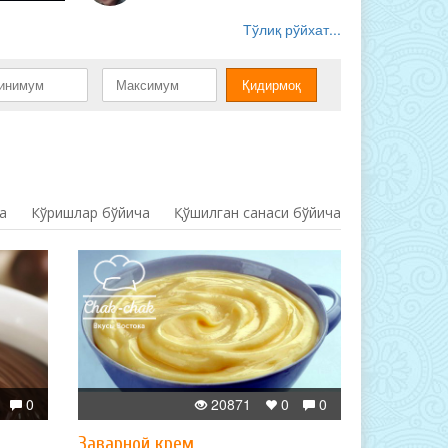
Тўлиқ рўйхат...
а
Кўришлар бўйича
Қўшилган санаси бўйича
0
20871
0
0
Заварной крем