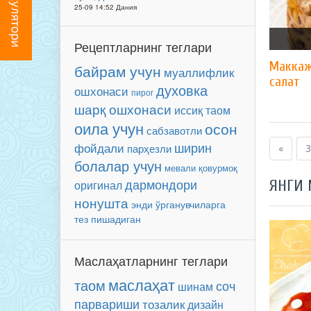
25-09 14:52 Дания
Рецептларнинг теглари
Маккаж
байрам учун
муаллифлик
салат
духовка
ошхонаси
пирог
шарқ ошхонаси
иссиқ таом
оила учун
осон
сабзавотли
ширин
фойдали
парҳезли
«
3
болалар учун
мевали
қовурмоқ
дармондори
ЯНГИ
оригинал
нонушта
энди ўрганувчиларга
тез пишадиган
Маслаҳатларнинг теглари
маслаҳат
таом
соч
шинам
парвариши
тозалик
дизайн