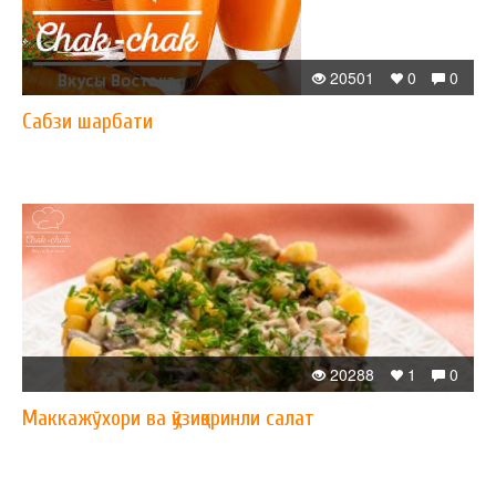
20501
0
0
Сабзи шарбати
20288
1
0
Маккажўхори ва қўзиқоринли салат