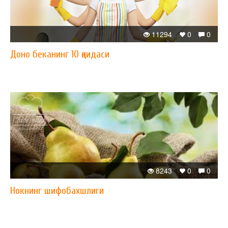
11294
0
0
Доно беканинг 10 қоидаси
8243
0
0
Нокнинг шифобахшлиги