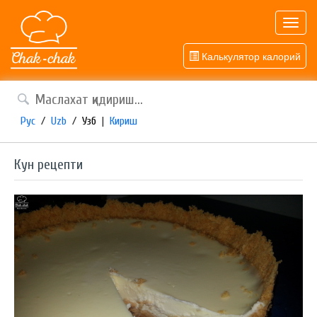
Toggl
navig
Калькулятор калорий
Рус
/
Uzb
/
Узб
|
Кириш
Кун рецепти