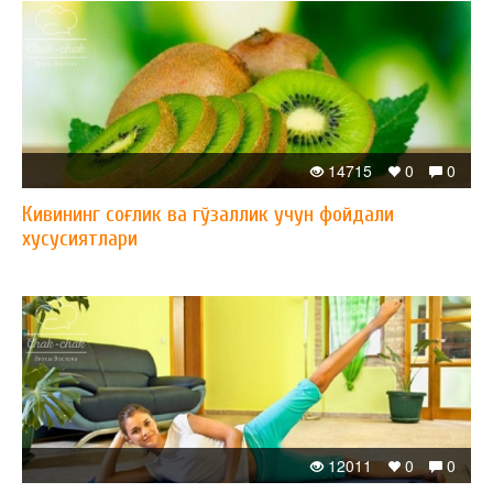
14715
0
0
Кивининг соғлик ва гўзаллик учун фойдали
хусусиятлари
12011
0
0