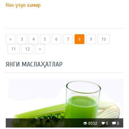
Нон учун хамир
«
3
4
5
6
7
8
9
10
11
12
»
ЯНГИ МАСЛАҲАТЛАР
9532
0
0