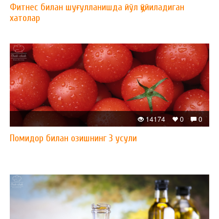
Фитнес билан шуғулланишда йўл қўйиладиган
хатолар
14174
0
0
Помидор билан озишнинг 3 усули