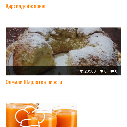
Қарсилдоқ бодринг
20583
0
0
Олмали Шарлотка пироги