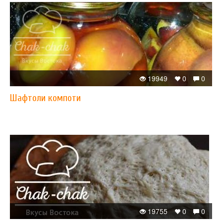
19949
0
0
Шафтоли компоти
19755
0
0