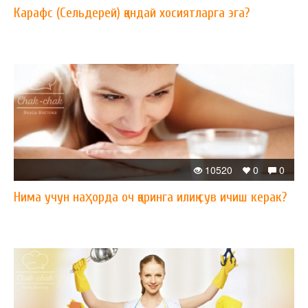
Карафс (Сельдерей) қандай хосиятларга эга?
10520
0
0
Нима учун наҳорда оч қоринга илиқ сув ичиш керак?