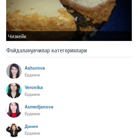
Чизкейк
Фойдаланувчилар категориялари
Ashurova
Ёрдамчи
Veronika
Ёрдамчи
Axmedjanova
Ёрдамчи
Дания
Ёрдамчи