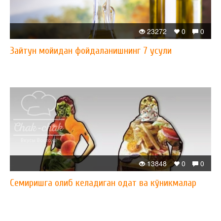
23272
0
0
Зайтун мойидан фойдаланишнинг 7 усули
13848
0
0
Семиришга олиб келадиган одат ва кўникмалар