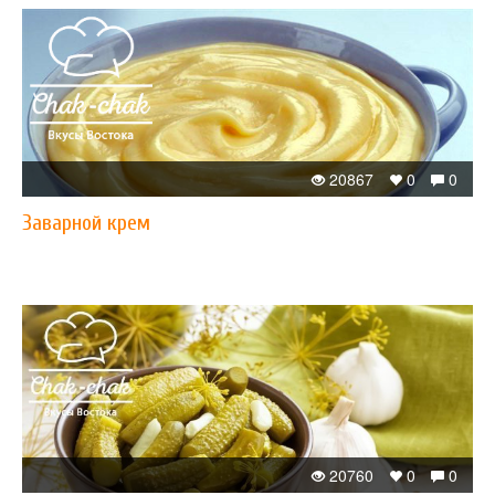
20867
0
0
Заварной крем
20760
0
0