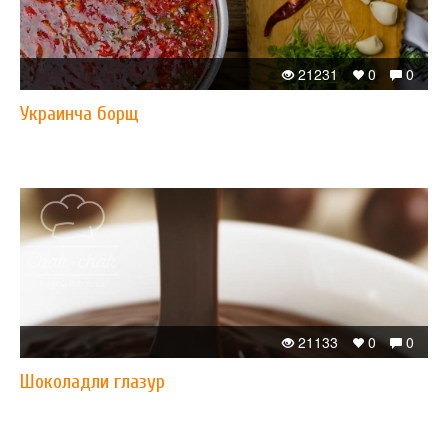
21231
0
0
​Украинча борщ
21133
0
0
Шоколадли глазур