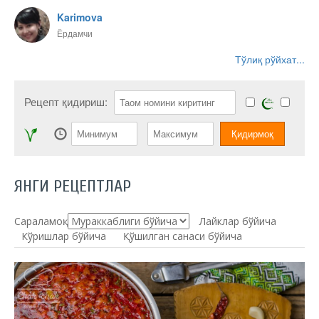
Karimova
Ёрдамчи
Тўлиқ рўйхат...
Рецепт қидириш:
ЯНГИ РЕЦЕПТЛАР
Сараламоқ:
Лайклар бўйича
Кўришлар бўйича
Қўшилган санаси бўйича