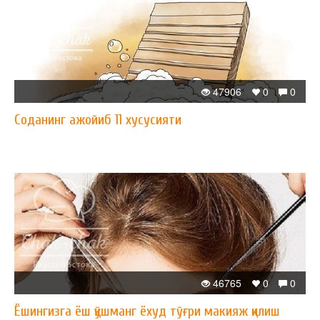
47906
0
0
​Соданинг ажойиб 11 хусусияти
46765
0
0
Ёшингизга ёш қўшманг ёхуд тўғри макияж қилиш