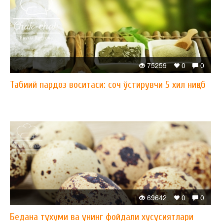
75259
0
0
​Табиий пардоз воситаси: соч ўстирувчи 5 хил ниқоб
69642
0
0
Бедана тухуми ва унинг фойдали хусусиятлари