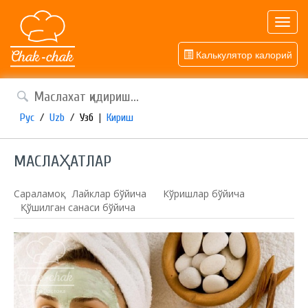
Toggl
navig
Калькулятор калорий
Рус
/
Uzb
/
Узб
|
Кириш
МАСЛАҲАТЛАР
Сараламоқ:
Лайклар бўйича
Кўришлар бўйича
Қўшилган санаси бўйича