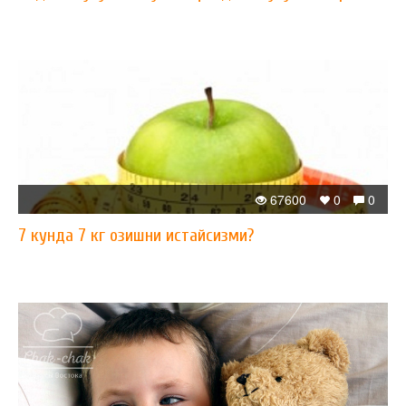
67600
0
0
7 кунда 7 кг озишни истайсизми?