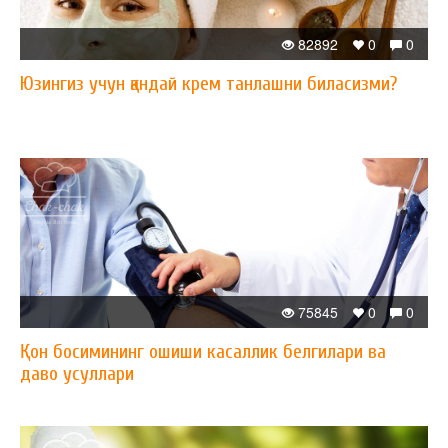
82892
0
0
Юзингиз учун қандай крем танлашни биласизми?
75845
0
0
Қон босимининг ошиши касаллик белгилари ва
даво усуллари