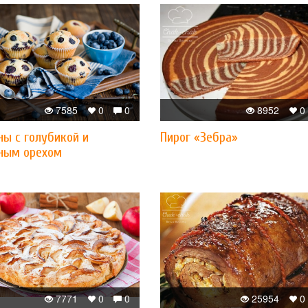
7585
0
0
8952
0
ы с голубикой и
Пирог «Зебра»
ным орехом
7771
0
0
25954
0