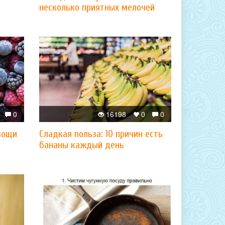
несколько приятных мелочей
0
16198
0
0
вощи
Сладкая польза: 10 причин есть
бананы каждый день