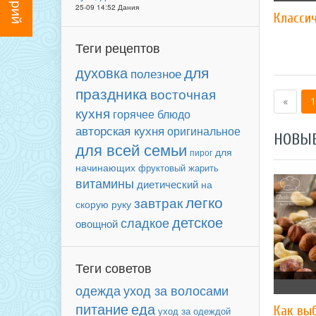
25-09 14:52 Дания
Класси
Теги рецептов
для
духовка
полезное
праздника
восточная
«
1
кухня
горячее блюдо
авторская кухня
оригинальное
НОВЫ
для всей семьи
для
пирог
начинающих
фруктовый
жарить
витамины
диетический
на
легко
завтрак
скорую руку
детское
сладкое
овощной
Теги советов
уход за волосами
одежда
еда
питание
Как вы
уход за одеждой