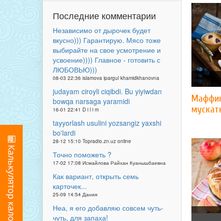
Последние комментарии
Независимо от дырочек будет
вкусно))) Гарантирую. Мясо тоже
выбирайте на свое усмотрение и
усвоение)))) Главное - готовить с
ЛЮБОВЬЮ)))
08-03 22:36 islamova ipargul khamidkhanovna
judayam ciroyli ciqibdi. Bu yiyiwdan
Маффин
bowqa narsaga yaramidi
мускат
16-01 22:41 D i l i m
tayyorlash usulini yozsangiz yaxshi
bo'lardi
28-12 15:10 Topradio.zn.uz online
Точно поможеть ?
17-02 17:08 Исмайлова Райхан Куанышбаевна
Как вариант, открыть семь
карточек...
25-09 14:54 Дания
Неа, я его добавляю совсем чуть-
чуть, для запаха!