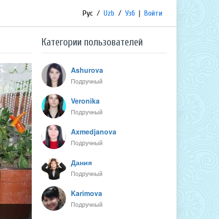
Рус
/
Uzb
/
Узб
|
Войти
Категории пользователей
Ashurova
Подручный
Veronika
Подручный
Axmedjanova
Подручный
Дания
Подручный
Karimova
Подручный