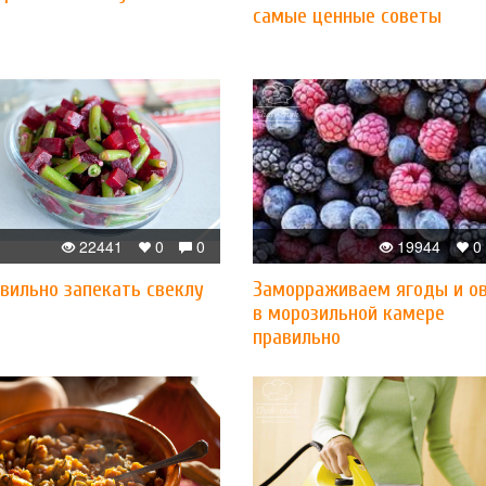
самые ценные советы
22441
0
0
19944
0
вильно запекать свеклу
Заморраживаем ягоды и о
в морозильной камере
правильно