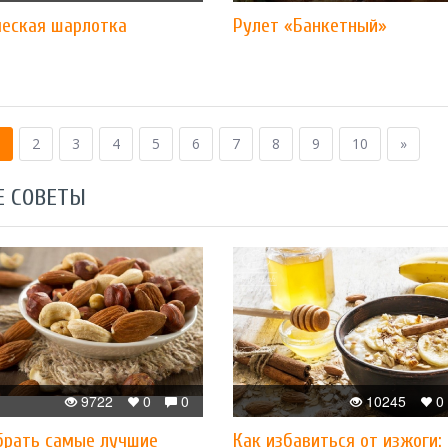
ческая шарлотка
Рулет «Банкетный»
2
3
4
5
6
7
8
9
10
»
Е СОВЕТЫ
9722
0
0
10245
0
брать самые лучшие
Как избавиться от изжоги: