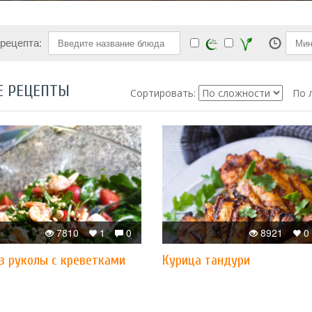
 рецепта:
Е РЕЦЕПТЫ
Сортировать:
По 
7810
1
0
8921
0
з руколы с креветками
Курица тандури