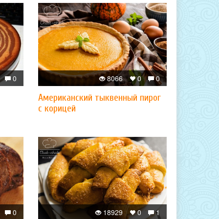
0
8066
0
0
Американский тыквенный пирог
с корицей
0
18929
0
1