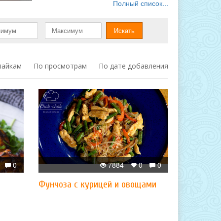
Полный список...
лайкам
По просмотрам
По дате добавления
0
7884
0
0
Фунчоза с курицей и овощами