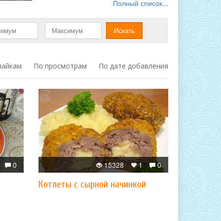
Полный список...
лайкам
По просмотрам
По дате добавления
0
15328
1
0
Котлеты с сырной начинкой