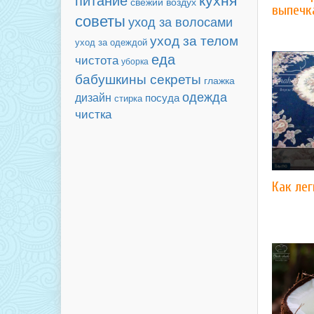
питание
свежий воздух
выпечк
советы
уход за волосами
уход за телом
уход за одеждой
еда
чистота
уборка
бабушкины секреты
глажка
одежда
дизайн
посуда
стирка
чистка
Как лег