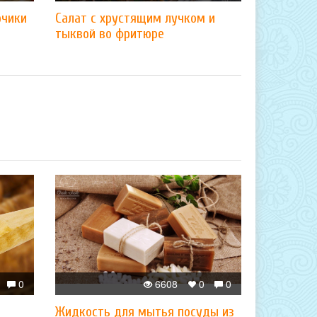
рчики
Салат с хрустящим лучком и
тыквой во фритюре
0
6608
0
0
Жидкость для мытья посуды из