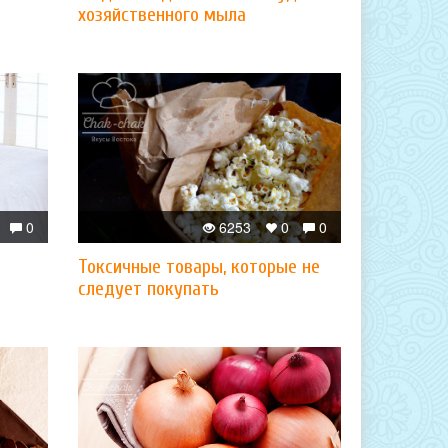
хозяйственного мыла
0
6253
0
0
Токсичные товары, которые не
следует покупать