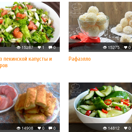
15287
1
0
15275
0
з пекинской капусты и
Рафаэлло
ров
14908
0
0
14812
0