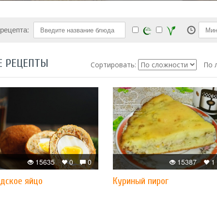
 рецепта:
Е РЕЦЕПТЫ
Сортировать:
По 
15635
0
0
15387
1
дское яйцо
Куриный пирог