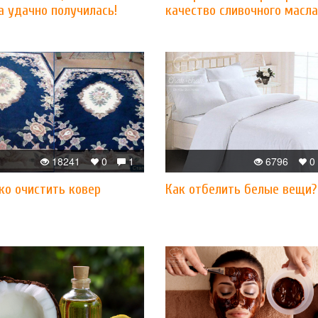
а удачно получилась!
качество сливочного масла
18241
0
1
6796
0
ко очистить ковер
Как отбелить белые вещи?