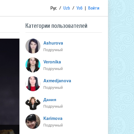
Рус
/
Uzb
/
Узб
|
Войти
Категории пользователей
Ashurova
Подручный
Veronika
Подручный
Axmedjanova
Подручный
Дания
Подручный
Karimova
Подручный