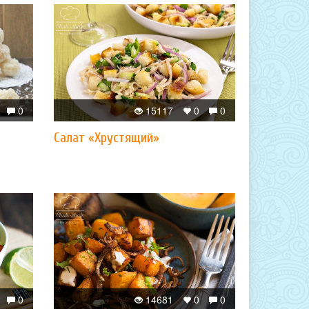
0
15117
0
0
Салат «Хрустящий»
0
14681
0
0