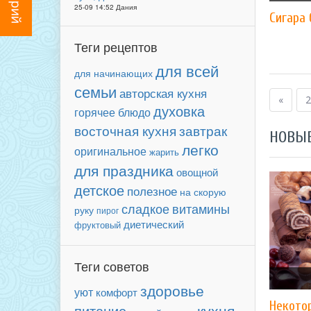
25-09 14:52 Дания
Сигара 
Теги рецептов
для всей
для начинающих
семьи
авторская кухня
«
2
духовка
горячее блюдо
завтрак
восточная кухня
НОВЫ
легко
оригинальное
жарить
для праздника
овощной
детское
полезное
на скорую
сладкое
витамины
руку
пирог
диетический
фруктовый
Теги советов
здоровье
уют
комфорт
Некото
кухня