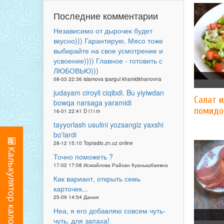
Последние комментарии
Независимо от дырочек будет
вкусно))) Гарантирую. Мясо тоже
выбирайте на свое усмотрение и
усвоение)))) Главное - готовить с
ЛЮБОВЬЮ)))
08-03 22:36 islamova ipargul khamidkhanovna
judayam ciroyli ciqibdi. Bu yiyiwdan
Салат и
bowqa narsaga yaramidi
помидо
16-01 22:41 D i l i m
tayyorlash usulini yozsangiz yaxshi
bo'lardi
28-12 15:10 Topradio.zn.uz online
Точно поможеть ?
17-02 17:08 Исмайлова Райхан Куанышбаевна
Как вариант, открыть семь
карточек...
25-09 14:54 Дания
Неа, я его добавляю совсем чуть-
чуть, для запаха!