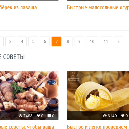
бёрек из лаваша
Быстрые малосольные огу
3
4
5
6
7
8
9
10
11
»
Е СОВЕТЫ
7463
0
0
6140
0
рые советы, чтобы ваша
Быстро и легко проверяем