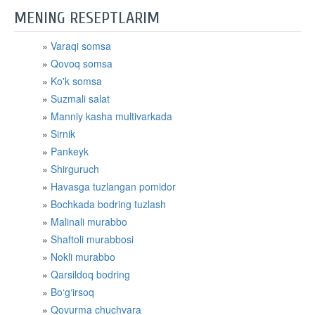
MENING RESEPTLARIM
Varaqi somsa
Qovoq somsa
Ko'k somsa
Suzmali salat
Manniy kasha multivarkada
Sirnik
Pankeyk
Shirguruch
Havasga tuzlangan pomidor
Bochkada bodring tuzlash
Malinali murabbo
Shaftoli murabbosi
Nokli murabbo
Qarsildoq bodring
Bo‘g‘irsoq
Qovurma chuchvara