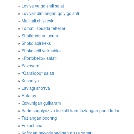
Loviya va go‘shtli salat
Loviyali dimlangan qo‘y go‘shti
Malinali chizkeyk
Tomatli sousda teftellar
Shotlandcha tuxum
Shokoladli keks
Shokoladli vatrushka
«Portobello» salati
Savoyardi
"Qarsildoq" salati
Kesadiya
Lavlagi sho‘rva
Ratatuy
Qovurilgan gulkaram
Sarimsoqpiyoz va ko‘katli kam tuzlangan pomidorlar
Tuzlangan bodring
Fokachcha
Kefirdan tayyorlanadigan pissa xamiri