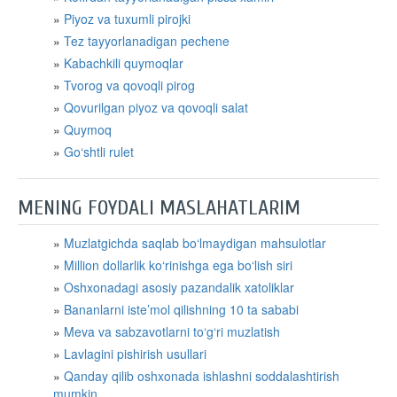
Piyoz va tuxumli pirojki
Tez tayyorlanadigan pechene
Kabachkili quymoqlar
Tvorog va qovoqli pirog
Qovurilgan piyoz va qovoqli salat
Quymoq
Go‘shtli rulet
MENING FOYDALI MASLAHATLARIM
Muzlatgichda saqlab bo‘lmaydigan mahsulotlar
Million dollarlik ko‘rinishga ega bo‘lish siri
Oshxonadagi asosiy pazandalik xatoliklar
Bananlarni iste’mol qilishning 10 ta sababi
Meva va sabzavotlarni to‘g‘ri muzlatish
Lavlagini pishirish usullari
Qanday qilib oshxonada ishlashni soddalashtirish
mumkin