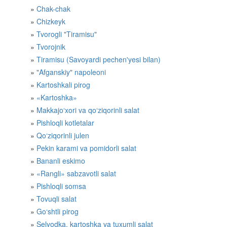
Chak-chak
Chizkeyk
Tvorogli "Tiramisu"
Tvorojnik
Tiramisu (Savoyardi pechen'yesi bilan)
"Afganskiy" napoleoni
Kartoshkali pirog
«Kartoshka»
Makkajo‘xori va qo‘ziqorinli salat
Pishloqli kotletalar
Qo‘ziqorinli julen
Pekin karami va pomidorli salat
Bananli eskimo
«Rangli» sabzavotli salat
Pishloqli somsa
Tovuqli salat
Go‘shtli pirog
Selyodka, kartoshka va tuxumli salat