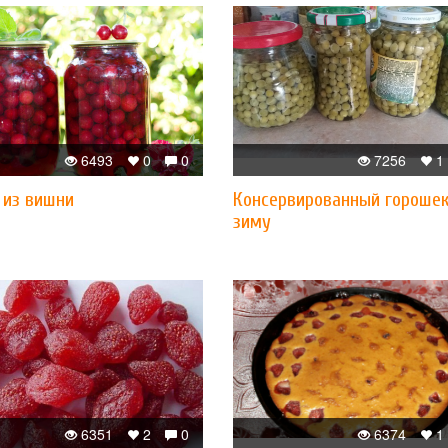
6493
0
0
7256
1
 из вишни
Консервированный горошек
зиму
6351
2
0
6374
1