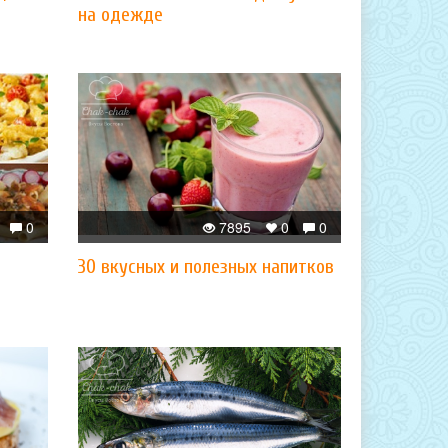
на одежде
0
7895
0
0
30 вкусных и полезных напитков