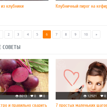
 из клубники
Клубничный пирог на кефи
2
3
4
5
6
7
8
9
10
»
Е СОВЕТЫ
8613
0
0
12521
0
тро и правильно сварить
7 простых маленьких шагов