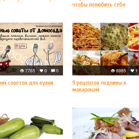
чтобы полюбить себя
7765
0
0
8985
1
их советов для кухни
​9 рецептов подливы к
макаронам