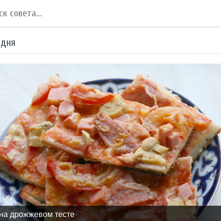
 дня
на дрожжевом тесте