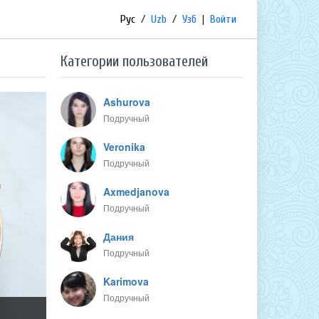
Рус
/
Uzb
/
Узб
|
Войти
Категории пользователей
Ashurova
Подручный
Veronika
Подручный
Axmedjanova
Подручный
Дания
Подручный
Karimova
Подручный