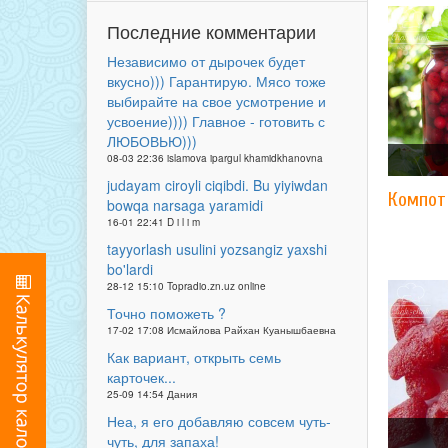
Последние комментарии
Независимо от дырочек будет
вкусно))) Гарантирую. Мясо тоже
выбирайте на свое усмотрение и
усвоение)))) Главное - готовить с
ЛЮБОВЬЮ)))
08-03 22:36 islamova ipargul khamidkhanovna
judayam ciroyli ciqibdi. Bu yiyiwdan
Компот
bowqa narsaga yaramidi
16-01 22:41 D i l i m
tayyorlash usulini yozsangiz yaxshi
bo'lardi
28-12 15:10 Topradio.zn.uz online
Точно поможеть ?
17-02 17:08 Исмайлова Райхан Куанышбаевна
Как вариант, открыть семь
карточек...
25-09 14:54 Дания
Неа, я его добавляю совсем чуть-
чуть, для запаха!