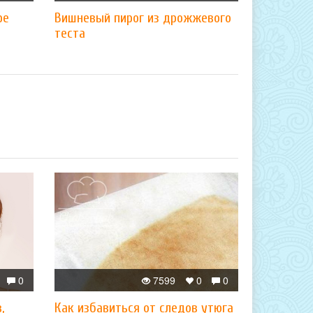
ре
Вишневый пирог из дрожжевого
теста
0
7599
0
0
,
Как избавиться от следов утюга