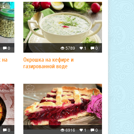
0
5789
1
0
 на
Окрошка на кефире и
газированной воде
0
6916
1
0