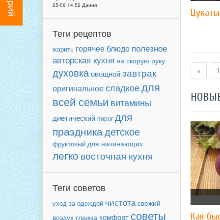
25-09 14:52 Дания
Цукаты
Теги рецептов
полезное
горячее блюдо
жарить
авторская кухня
на скорую руку
духовка
завтрак
«
1
овощной
для
сладкое
оригинальное
НОВЫ
всей семьи
витамины
для
диетический
пирог
праздника
детское
для начинающих
фруктовый
легко
восточная кухня
Теги советов
чистота
свежий
уход за одеждой
советы
Как быс
комфорт
воздух
глажка