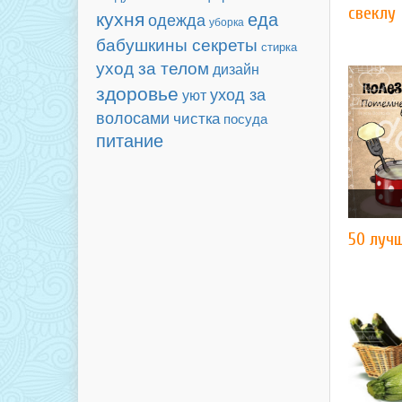
свеклу
кухня
еда
одежда
уборка
бабушкины секреты
стирка
уход за телом
дизайн
здоровье
уход за
уют
волосами
чистка
посуда
питание
50 лучш