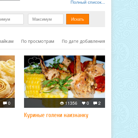
Полный список...
лайкам
По просмотрам
По дате добавления
0
11356
0
2
Куриные голени наизнанку