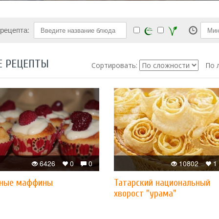
 рецепта:
Е РЕЦЕПТЫ
Сортировать:
По 
6426
0
0
10802
1
ные маффины
Татарский национальный
хворост "урама"