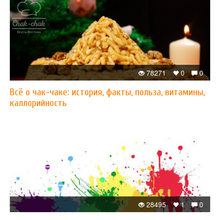
78271
0
0
Всё о чак-чаке: история, факты, польза, витамины,
каллорийность
28495
1
0