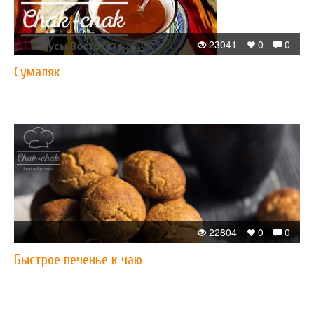
23041
0
0
Сумаляк
22804
0
0
Быстрое печенье к чаю