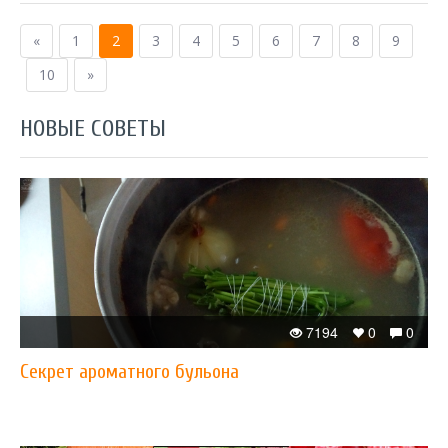
«
1
2
3
4
5
6
7
8
9
10
»
НОВЫЕ СОВЕТЫ
7194
0
0
Секрет ароматного бульона