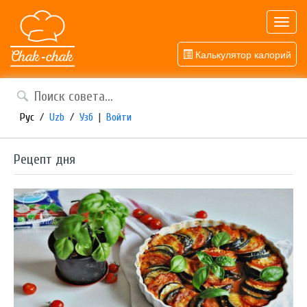
Toggl
navig
Калькулятор калорий
Рус
/
Uzb
/
Узб
|
Войти
Рецепт дня