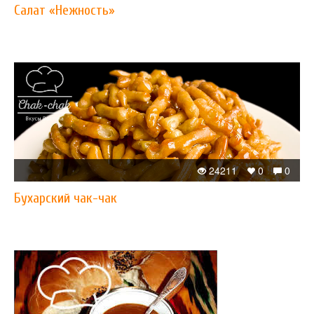
Салат «Нежность»
24211
0
0
Бухарский чак-чак