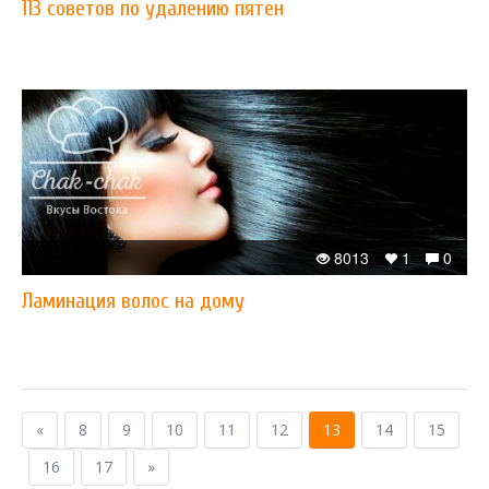
113 советов по удалению пятен
8013
1
0
Ламинация волос на дому
«
8
9
10
11
12
13
14
15
16
17
»