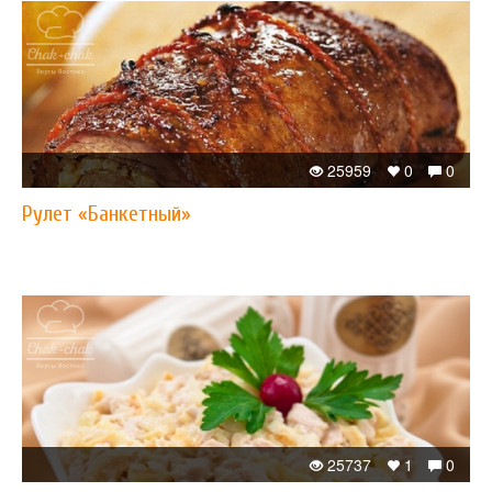
25959
0
0
Рулет «Банкетный»
25737
1
0