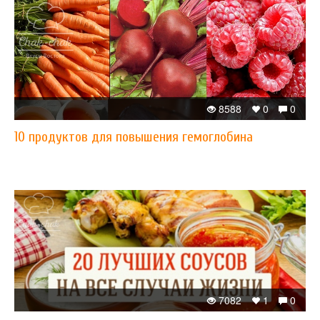
8588
0
0
10 продуктов для повышения гемоглобина
7082
1
0