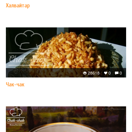
Халвайтар
28618
0
0
Чак-чак