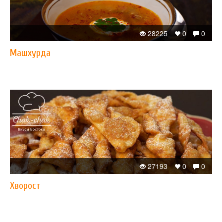
28225
0
0
Машхурда
27193
0
0
Хворост