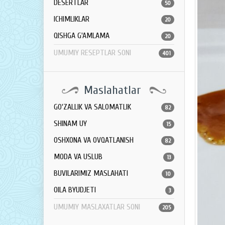
DESERTLAR
50
ICHIMLIKLAR
20
QISHGA G'AMLAMA
20
UMUMIY RESEPTLAR SONI
401
Maslahatlar
GO'ZALLIK VA SALOMATLIK
82
SHINAM UY
15
OSHXONA VA OVQATLANISH
82
MODA VA USLUB
13
BUVILARIMIZ MASLAHATI
10
OILA BYUDJETI
3
UMUMIY MASLAXATLAR SONI
205