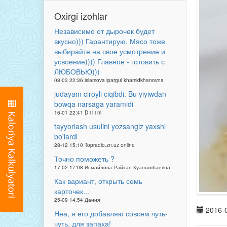
Oxirgi izohlar
Независимо от дырочек будет
вкусно))) Гарантирую. Мясо тоже
выбирайте на свое усмотрение и
усвоение)))) Главное - готовить с
ЛЮБОВЬЮ)))
08-03 22:36 islamova ipargul khamidkhanovna
judayam ciroyli ciqibdi. Bu yiyiwdan
bowqa narsaga yaramidi
16-01 22:41 D i l i m
tayyorlash usulini yozsangiz yaxshi
bo'lardi
28-12 15:10 Topradio.zn.uz online
Точно поможеть ?
17-02 17:08 Исмайлова Райхан Куанышбаевна
Как вариант, открыть семь
карточек...
25-09 14:54 Дания
2016-0
Неа, я его добавляю совсем чуть-
чуть, для запаха!