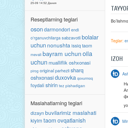
25-09 14:52 Дания
TAYYO
Reseptlarning teglari
Bo’lishm
oson
darmondori
endi
bolalar
sabzavotli
o'rganuvchilarga
Teglar:
e
uchun
nonushta
issiq taom
oila
bayram uchun
mevali
IZOH
uchun
mualliflik oshxonasi
sharq
original
parhezli
pirog
As
duxovka
oshxonasi
qovurmoq
Н
shirin
foydali
tez pishadigan
А
ф
Maslahatlarning teglari
yo
buvilarimiz maslahati
dizayn
taom
ovqatlanish
kiyim
Mir