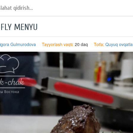
 FLY MENYU
igora Gulmurodova
Tayyorlash vaqti:
20 daq
Toifa:
Quyuq ovqatla