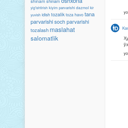
oshxona
shinam
shinam
kiyim parvarishi
dazmol
yig'ishtirish
kir
yo
tana
tozalik
idish
toza havo
yuvish
parvarishi
soch parvarishi
maslahat
Kar
tozalash
salomatlik
Ҳ
ў
yo