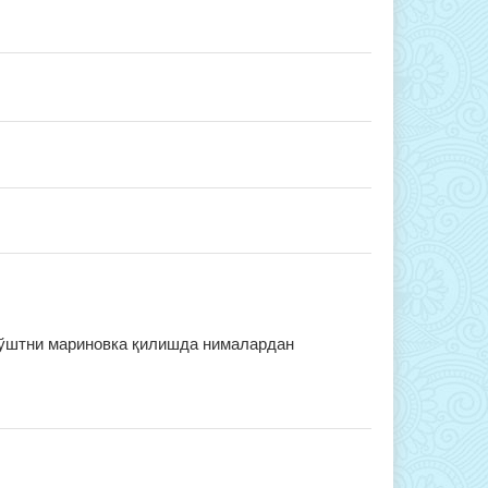
 Гўштни мариновка қилишда нималардан