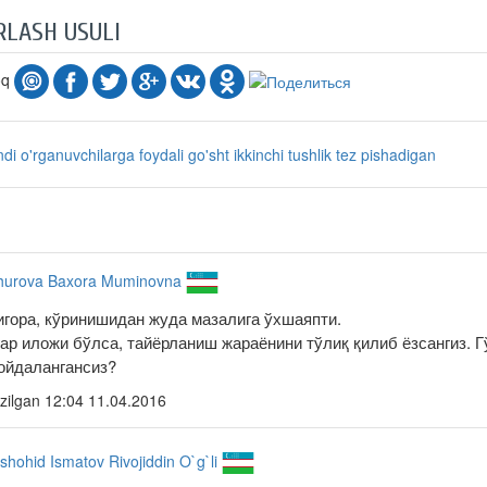
RLASH USULI
oq
ndi o'rganuvchilarga
foydali
go'sht
ikkinchi tushlik
tez pishadigan
hurova Baxora Muminovna
игора, кўринишидан жуда мазалига ўхшаяпти.
гар иложи бўлса, тайёрланиш жараёнини тўлиқ қилиб ёзсангиз.
ойдалангансиз?
zilgan
12:04 11.04.2016
shohid Ismatov Rivojiddin O`g`li