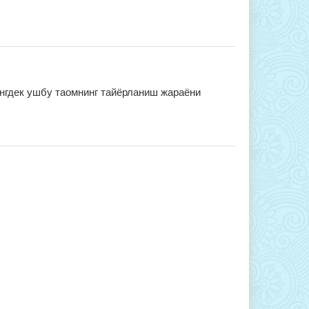
нгдек ушбу таомнинг тайёрланиш жараёни