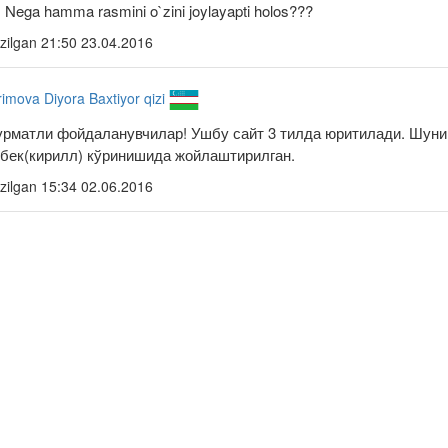
Nega hamma rasmini o`zini joylayapti holos???
zilgan
21:50 23.04.2016
imova Diyora Baxtiyor qizi
урматли фойдаланувчилар! Ушбу сайт 3 тилда юритилади. Шуни
збек(кирилл) кўринишида жойлаштирилган.
zilgan
15:34 02.06.2016