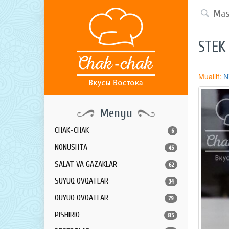
STEK
Muallif:
N
Menyu
CHAK-CHAK
6
NONUSHTA
45
SALAT VA GAZAKLAR
62
SUYUQ OVQATLAR
34
QUYUQ OVQATLAR
79
PISHIRIQ
85