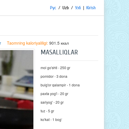
Рус
/
Uzb
/
Узб
|
Kirish
r
Taomning kaloriyaliligi:
901.5 ккал
MASALLIQLAR
mol go'shti - 250 gr
pomidor - 3 dona
bulg'or qalampir - 1 dona
paxta yog'i - 20 gr
sariyog' - 20 gr
tuz - 5 gr
ko'kat - 1 bog‘