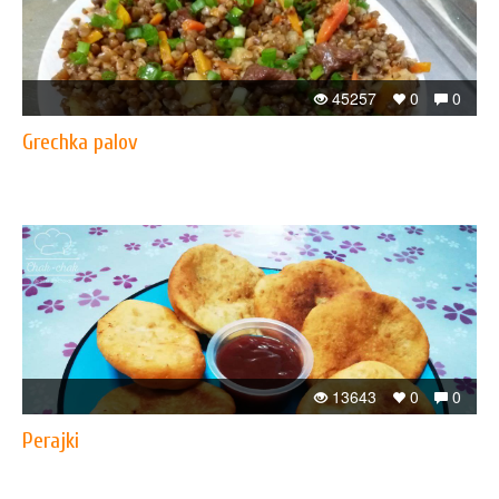
45257
0
0
​Grechka palov
13643
0
0
Perajki