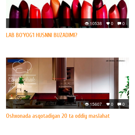
10538
0
0
LAB BO‘YOG‘I HUSNNI BUZADIMI?
15607
0
0
Oshxonada asqotadigan 20 ta oddiy maslahat