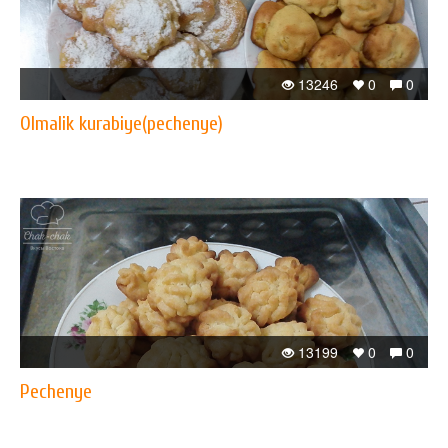
13246
0
0
Olmalik kurabiye(pechenye)
13199
0
0
Pechenye