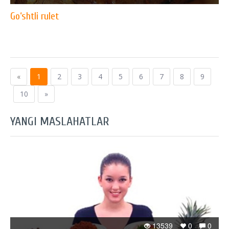
Go‘shtli rulet
«
1
2
3
4
5
6
7
8
9
10
»
YANGI MASLAHATLAR
13539
0
0