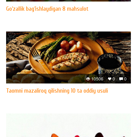
Go‘zallik bag‘ishlaydigan 8 mahsulot
10506
0
0
Taomni mazaliroq qilishning 10 ta oddiy usuli