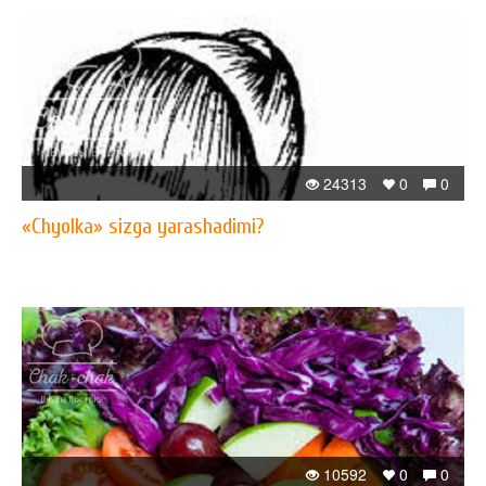
24313
0
0
«Chyolka» sizga yarashadimi?
10592
0
0