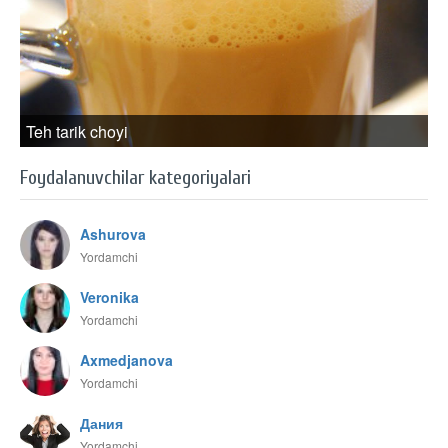
Teh tarik choyi
Foydalanuvchilar kategoriyalari
Ashurova
Yordamchi
Veronika
Yordamchi
Axmedjanova
Yordamchi
Дания
Yordamchi