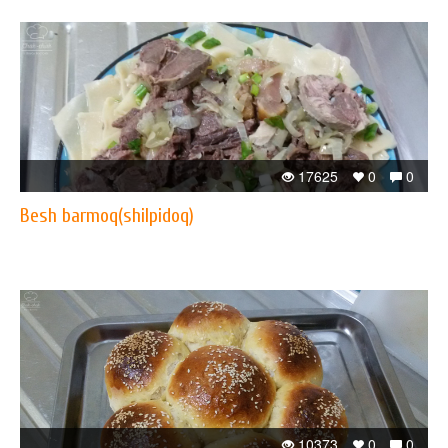
17625
0
0
Besh barmoq(shilpidoq)
10373
0
0