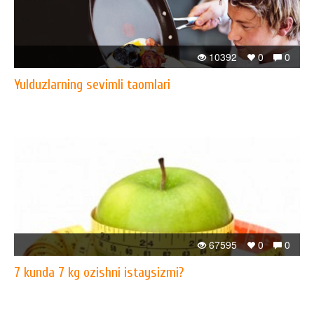
10392
0
0
Yulduzlarning sevimli taomlari
67595
0
0
7 kunda 7 kg ozishni istaysizmi?