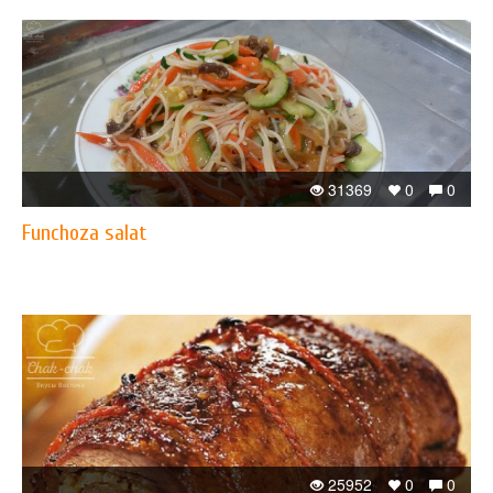
31369
0
0
Funchoza salat
25952
0
0