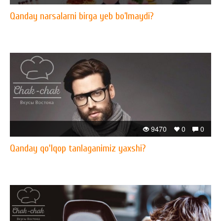
Qanday narsalarni birga yeb bo’lmaydi?
9470
0
0
Qanday qo'lqop tanlaganimiz yaxshi?