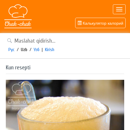
Toggl
navig
Калькулятор калорий
Рус
/
Uzb
/
Узб
|
Kirish
Kun resepti