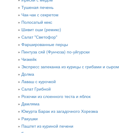
Тушеная печень
Чак-чак с секретом
Полосатый кекс
Шивит оши (ремикс)
Салат "Светофор"
Фаршированные перцы
Пинтуза сяй (Фунчоза) по-уйгурски
Чизкейк
Экспресс запеканка из курицы с грибами и сыром
Долма
Лаваш с курочкой
Салат Грибной
Розочки из слоенного теста и яблок
Дамляма
Юмурта Барак из загадочного Хорезма
Ракушки
Паштет из куриной печени