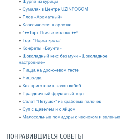
Шурпа из курицы
Сумаляк в Центре UZINFOCOM
Плов «Ароматный»
Классическая шарлотка
^♦♦Торт Птичье молоко ♦♦^
Торт "Норка крота"
Конфеты «Баунти»
Шоколадный кекс без муки «Шоколадное
настроение»
Пицца на дрожжевом тесте
Нишолда
Как приготовить казан кабоб
Праздничный фруктовый торт
Салат "Петушок" из крабовых палочек
Суп с щавелем и с яйцом
Малосольные помидоры с чесноком и зеленью
ПОНРАВИВШИЕСЯ СОВЕТЫ