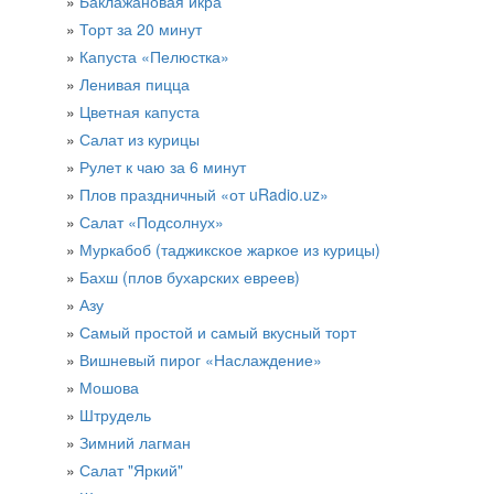
Баклажановая икра
Торт за 20 минут
Капуста «Пелюстка»
Ленивая пицца
Цветная капуста
Салат из курицы​
Рулет к чаю за 6 минут
Плов праздничный «от uRadio.uz»
Салат «Подсолнух»
Муркабоб (таджикское жаркое из курицы)
Бахш (плов бухарских евреев)
Азу
Самый простой и самый вкусный торт
Вишневый пирог «Наслаждение»
Мошова
Штрудель
Зимний лагман
Салат "Яркий"